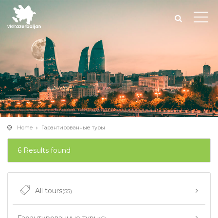
Home
Гарантированные туры
6 Results found
All tours
(55)