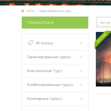
Home
Гарантированные туры
1 Results found
FEATURED
All tours
(6)
Гарантированные туры
(1)
Классический Тур
(1)
Гарант
Комбинированные туры
(1)
Кулинарные туры
(0)