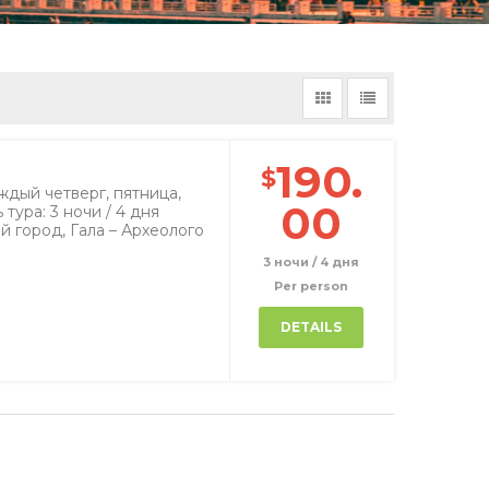
190.
$
аждый четверг, пятница,
00
ура: 3 ночи / 4 дня
й город, Гала – Археолого
3 ночи / 4 дня
Per person
DETAILS