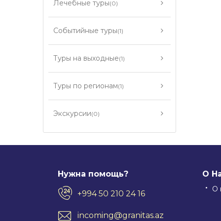
Лечебные туры
(0)
Событийные туры
(1)
Туры на выходные
(1)
Туры по регионам
(1)
Экскурсии
(0)
Нужна помощь?
О Н
О 
+994 50 210 24 16
incoming@granitas.az