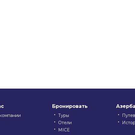
ас
Бронировать
Азерб
компании
Туры
Путе
Отели
Исто
MICE