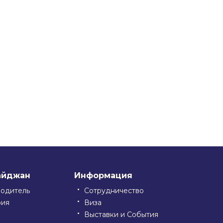
айджан
Информация
водитель
Сотрудничество
рия
Виза
Выставки и События