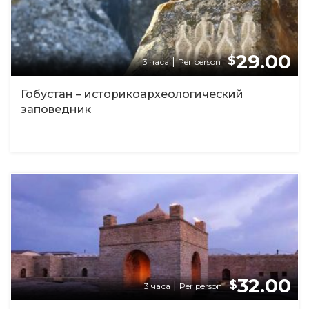
29.00
$
|
3 часа
Per person
Гобустан – историко­археологический
заповедник
32.00
$
|
3 часа
Per person