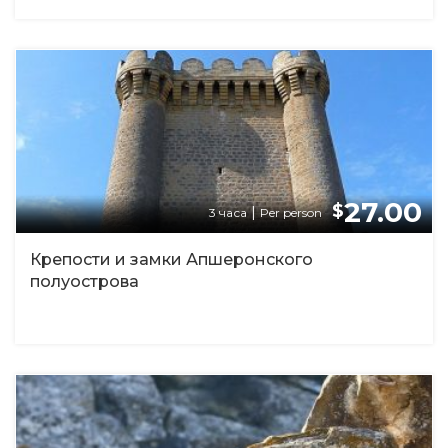
27.00
$
|
3 часа
Per person
Крепости и замки Апшеронского
полуострова