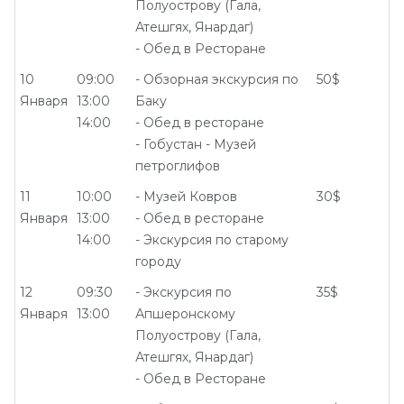
Полуострову (Гала,
Атешгях, Янардаг)
- Обед в Ресторане
10
09:00
- Обзорная экскурсия по
50$
Января
13:00
Баку
14:00
- Обед в ресторане
- Гобустан - Музей
петроглифов
11
10:00
- Музей Ковров
30$
Января
13:00
- Обед в ресторане
14:00
- Экскурсия по старому
городу
12
09:30
- Экскурсия по
35$
Января
13:00
Апшеронскому
Полуострову (Гала,
Атешгях, Янардаг)
- Обед в Ресторане