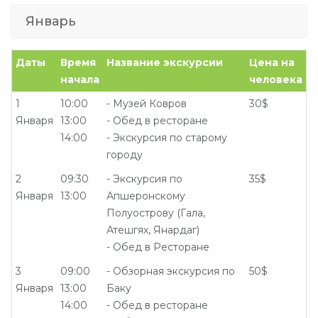
Январь
Даты
Время
Название экскурсии
Цена на
начала
человека
1
10:00
- Музей Ковров
30$
Января
13:00
- Обед в ресторане
14:00
- Экскурсия по старому
городу
2
09:30
- Экскурсия по
35$
Января
13:00
Апшеронскому
Полуострову (Гала,
Атешгях, Янардаг)
- Обед в Ресторане
3
09:00
- Обзорная экскурсия по
50$
Января
13:00
Баку
14:00
- Обед в ресторане