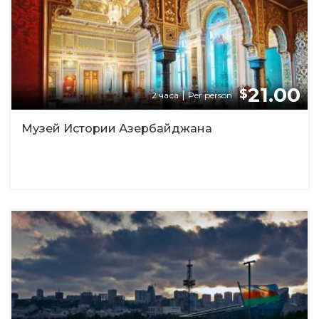
21.00
$
|
2 часа
Per person
Музей Истории Азербайджана