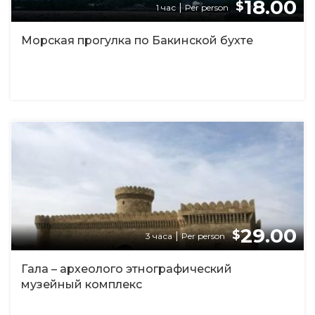
18.00
$
|
1 час
Per person
Морская прогулка по Бакинской бухте
29.00
$
|
3 часа
Per person
Гала – археолого этнографический
музейный комплекс