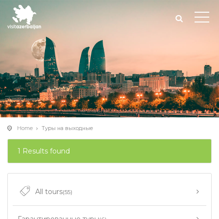
Home
Туры на выходные
1 Results found
All tours
(55)