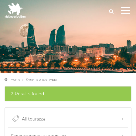
Home
Кулинарные туры
2 Results found
All tours
(55)