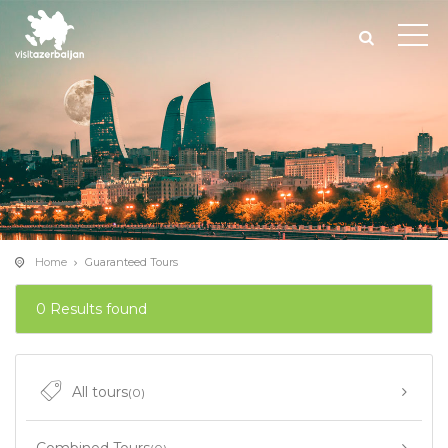
Home
Guaranteed Tours
0 Results found
All tours
(0)