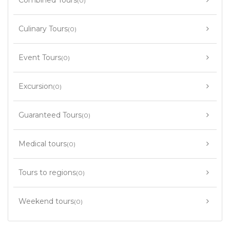
Combined Tours
(0)
Culinary Tours
(0)
Event Tours
(0)
Excursion
(0)
Guaranteed Tours
(0)
Medical tours
(0)
Tours to regions
(0)
Weekend tours
(0)