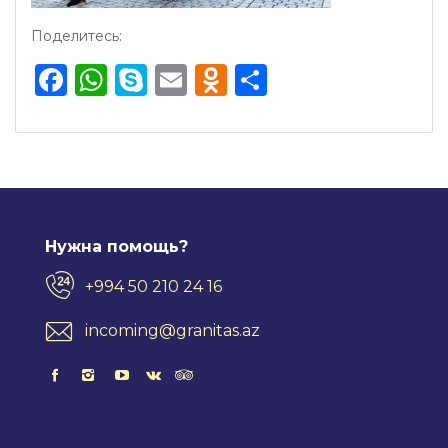
Поделитесь:
Facebook
WhatsApp
Skype
Email
Odnoklassnik
Отправить
Нужна помощь?
+994 50 210 24 16
incoming@granitas.az