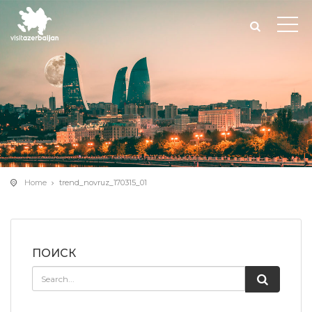
Home
trend_novruz_170315_01
ПОИСК