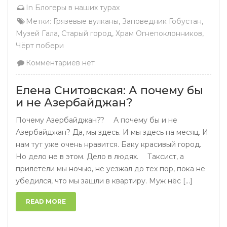
In
Блогеры в наших турах
Метки:
Грязевые вулканы
,
Заповедник Гобустан
,
Музей Гала
,
Старый город
,
Храм Огнепоклонников
,
Чёрт побери
Комментариев нет
Елена Снитовская: А почему бы
и не Азербайджан?
Почему Азербайджан?? ⠀ А почему бы и не
Азербайджан? Да, мы здесь. И мы здесь на месяц. И
нам тут уже очень нравится. Баку красивый город.
Но дело не в этом. Дело в людях. ⠀ Таксист, а
прилетели мы ночью, не уезжал до тех пор, пока не
убедился, что мы зашли в квартиру. Муж нёс [...]
READ MORE