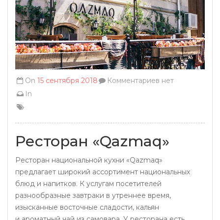
On
15 сентября 2018
Комментариев нет
In
Ресторан «Qazmaq»
Ресторан национальной кухни «Qazmaq»
предлагает широкий ассортимент национальных
блюд и напитков. К услугам посетителей
разнообразные завтраки в утреннее время,
изысканные восточные сладости, кальян
и ароматный чай из самовара. У ресторана есть