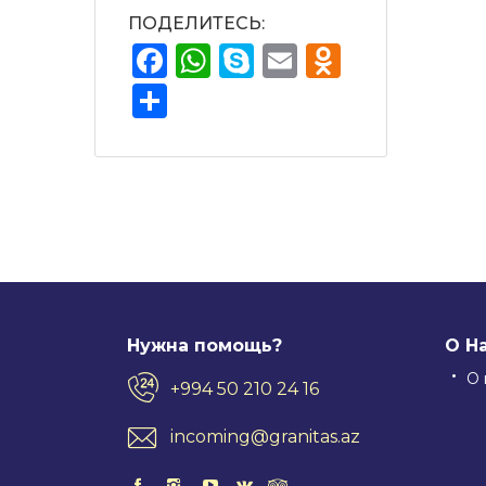
ПОДЕЛИТЕСЬ:
Facebook
WhatsApp
Skype
Email
Odnokla
Отправить
Нужна помощь?
О Н
О 
+994 50 210 24 16
incoming@granitas.az