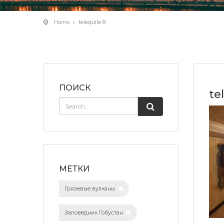
Home
telequlle 8
ПОИСК
te
МЕТКИ
Грязевые вулканы
Заповедник Гобустан