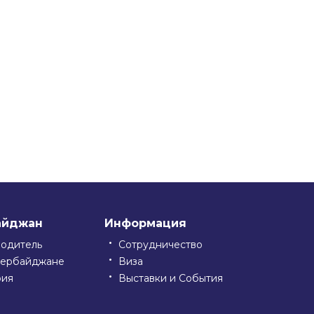
айджан
Информация
водитель
Сотрудничество
зербайджане
Виза
рия
Выставки и События