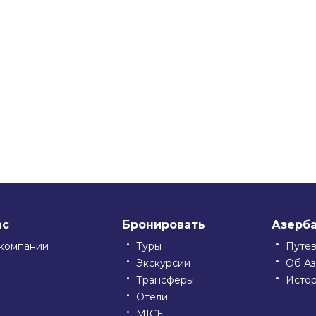
ssniki
ас
Бронировать
Азерб
компании
Туры
Путе
Экскурсии
Об А
Трансферы
Исто
Отели
MICE