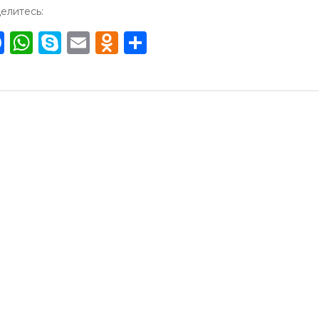
елитесь:
Facebook
WhatsApp
Skype
Email
Odnoklassniki
Отправить