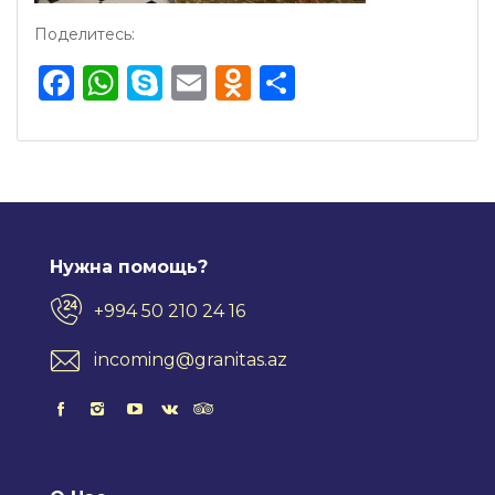
Поделитесь:
Facebook
WhatsApp
Skype
Email
Odnoklassnik
Отправить
Нужна помощь?
+994 50 210 24 16
incoming@granitas.az