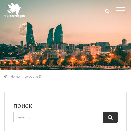
Home
telequlle 3
ПОИСК