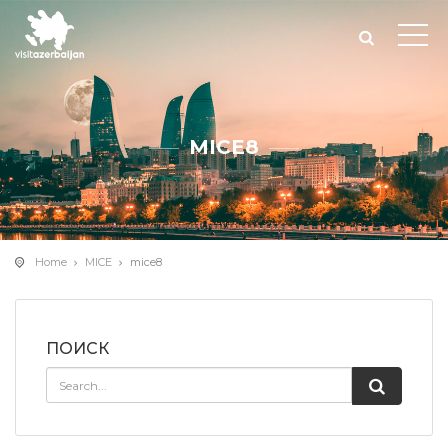
MICE8
Home
MICE
mice8
ПОИСК