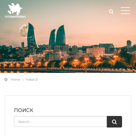
Home
hilton3
ПОИСК