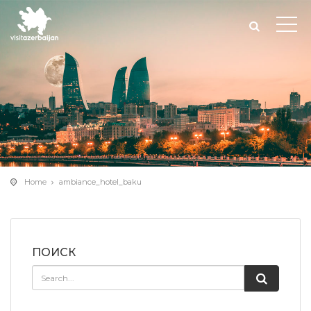
Home
ambiance_hotel_baku
ПОИСК