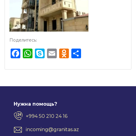
Поделитесь:
Facebook
WhatsApp
Skype
Email
Odnoklassnik
Отправить
Нужна помощь?
+994 50 210 24 16
incoming@granitas.az