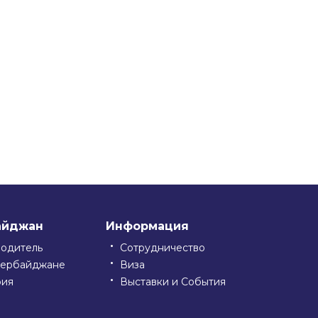
айджан
Информация
водитель
Сотрудничество
зербайджане
Виза
рия
Выставки и События