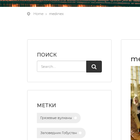
Home
medinex
ПОИСК
me
МЕТКИ
Грязевые вулканы
Заповедник Гобустан