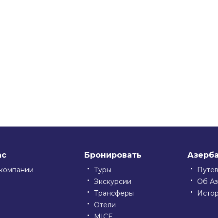
ssniki
ас
Бронировать
Азерб
компании
Туры
Путе
Экскурсии
Об А
Трансферы
Исто
Отели
MICE