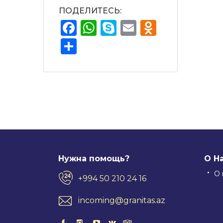
ПОДЕЛИТЕСЬ:
Facebook
WhatsApp
Skype
Email
Odnokla
Отправить
Нужна помощь?
О Н
О 
+994 50 210 24 16
incoming@granitas.az