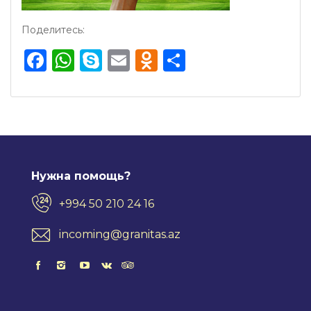
Поделитесь:
Facebook
WhatsApp
Skype
Email
Odnoklassnik
Отправить
Нужна помощь?
+994 50 210 24 16
incoming@granitas.az