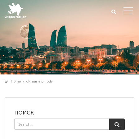
Home
okhrana prirody
ПОИСК