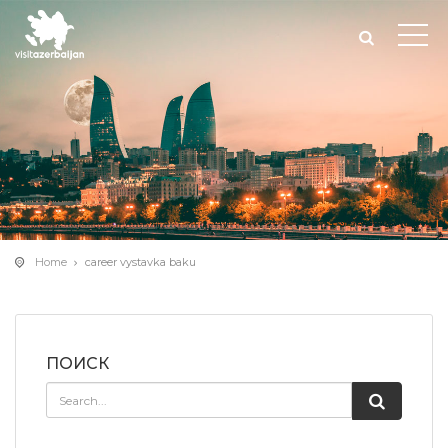
Home
career vystavka baku
ПОИСК