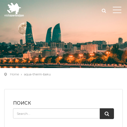
Home
aqua-therm-baku
ПОИСК