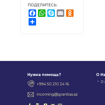
ПОДЕЛИТЕСЬ:
Facebook
WhatsApp
Skype
Email
Odnokla
Отправить
Нужна помощь?
О Н
О 
+994 50 210 24 16
incoming@granitas.az