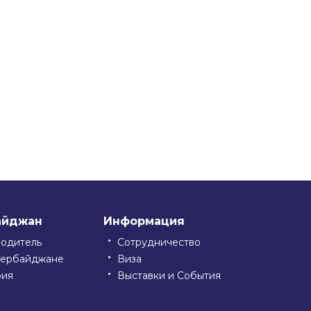
айджан
Информация
водитель
Сотрудничество
зербайджане
Виза
рия
Выставки и События