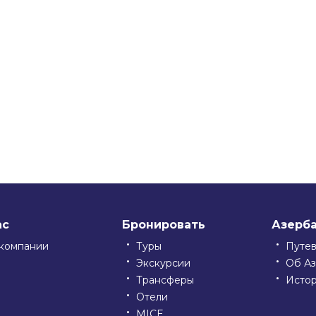
ssniki
ас
Бронировать
Азерб
компании
Туры
Путе
Экскурсии
Об А
Трансферы
Исто
Отели
MICE