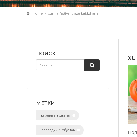
Home
xurma festival v azerbajdzhane
ПОИСК
xu
МЕТКИ
Грязевые вулканы
Заповедник Гобустан
Под