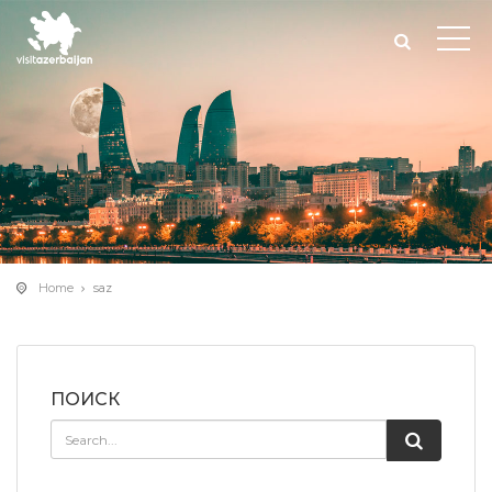
Home
saz
ПОИСК