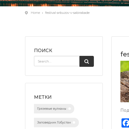
Home
festival-arbuzov-v-sabirabade
ПОИСК
fe
МЕТКИ
Грязевые вулканы
Под
Заповедник Гобустан