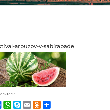
stival-arbuzov-v-sabirabade
елитесь:
Facebook
WhatsApp
Skype
Email
Odnoklassniki
Отправить