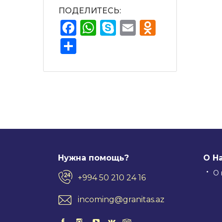
ПОДЕЛИТЕСЬ:
Facebook
WhatsApp
Skype
Email
Odnokla
Отправить
Нужна помощь?
О Н
О 
+994 50 210 24 16
incoming@granitas.az