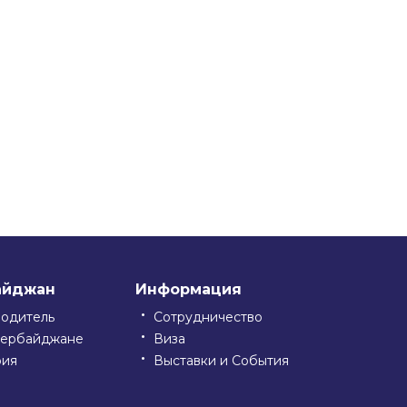
айджан
Информация
водитель
Сотрудничество
зербайджане
Виза
рия
Выставки и События