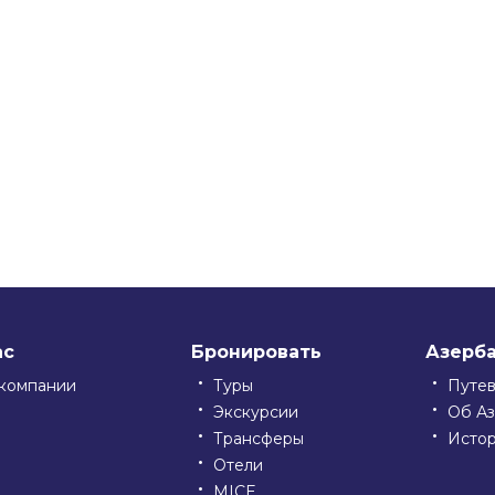
ssniki
ас
Бронировать
Азерб
компании
Туры
Путе
Экскурсии
Об А
Трансферы
Исто
Отели
MICE