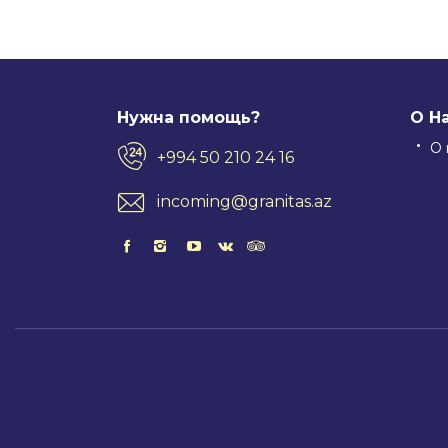
Нужна помощь?
О Н
О 
+994 50 210 24 16
incoming@granitas.az