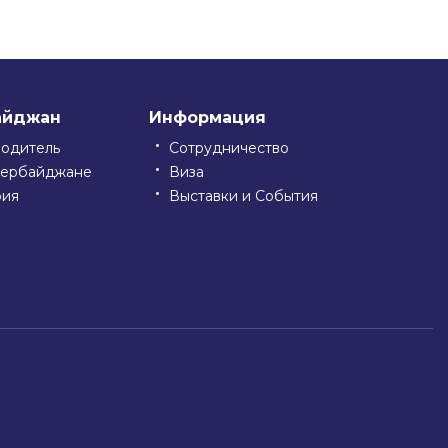
айджан
Информация
водитель
Сотрудничество
зербайджане
Виза
рия
Выставки и События