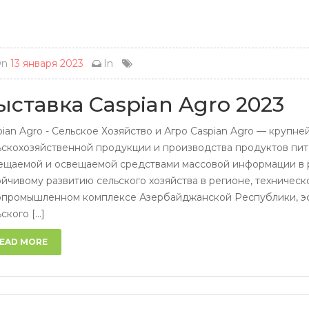
ssniki
On
13 января 2023
In
ыставка Caspian Agro 2023
pian Agro - Сельское Хозяйство и Агро Caspian Agro — круп
ьскохозяйственной продукции и производства продуктов пита
ещаемой и освещаемой средствами массовой информации в ре
ойчивому развитию сельского хозяйства в регионе, техниче
опромышленном комплексе Азербайджанской Республики, э
ского [...]
EAD MORE