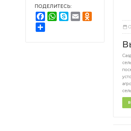
ПОДЕЛИТЕСЬ:
Facebook
WhatsApp
Skype
Email
Odnokla
Отправить
В
Cas
сел
пос
уст
агр
сель
R