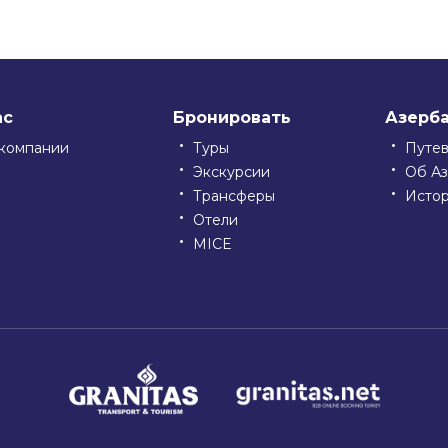
ас
Бронировать
Азерб
компании
Туры
Путе
Экскурсии
Об А
Трансферы
Исто
Отели
MICE