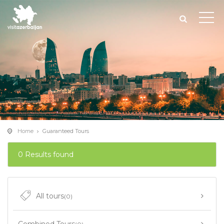
Home
Guaranteed Tours
0 Results found
All tours
(0)