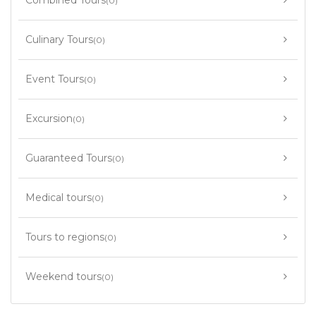
Combined Tours
(0)
Culinary Tours
(0)
Event Tours
(0)
Excursion
(0)
Guaranteed Tours
(0)
Medical tours
(0)
Tours to regions
(0)
Weekend tours
(0)