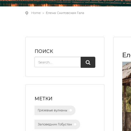
Home
Елена Снитовская Гала
ПОИСК
Ел
МЕТКИ
Грязевые вулканы
Заповедник Гобустан