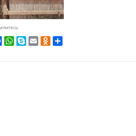
елитесь:
Facebook
WhatsApp
Skype
Email
Odnoklassniki
Отправить