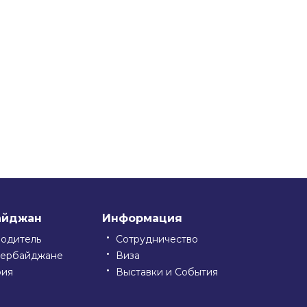
айджан
Информация
водитель
Сотрудничество
зербайджане
Виза
рия
Выставки и События