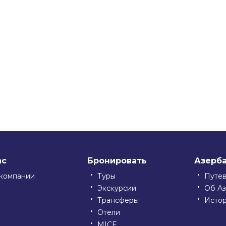
ssniki
ас
Бронировать
Азерб
компании
Туры
Путе
Экскурсии
Об А
Трансферы
Исто
Отели
MICE