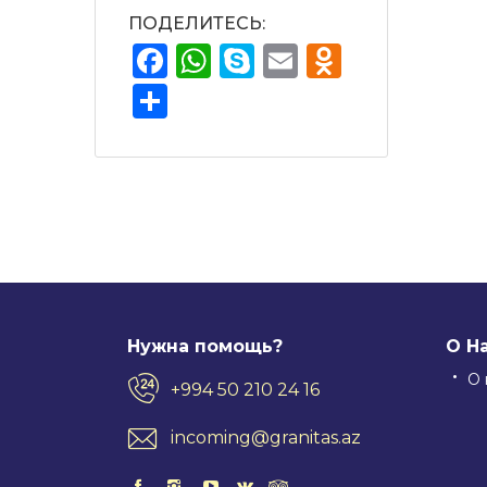
ПОДЕЛИТЕСЬ:
Facebook
WhatsApp
Skype
Email
Odnokla
Отправить
Нужна помощь?
О Н
О 
+994 50 210 24 16
incoming@granitas.az