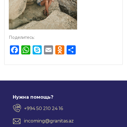
Поделитесь:
Facebook
WhatsApp
Skype
Email
Odnoklassnik
Отправить
Нужна помощь?
+994 50 210 24 16
incoming@granitas.az