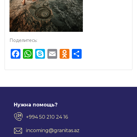
Поделитесь:
Facebook
WhatsApp
Skype
Email
Odnoklassnik
Отправить
Нужна помощь?
+994 50 210 24 16
incoming@granitas.az