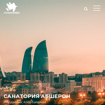
САНАТОРИЯ АБШЕРОН
Мардакяны, Азербайджан