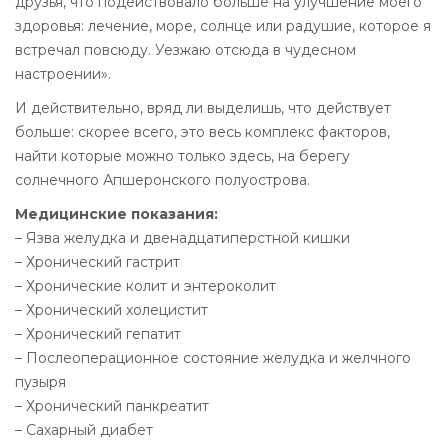
друзья, что подействовало больше на улучшение моего
здоровья: лечение, море, солнце или радушие, которое я
встречал повсюду. Уезжаю отсюда в чудесном
настроении».
И действительно, вряд ли выделишь, что действует
больше: скорее всего, это весь комплекс факторов,
найти которые можно только здесь, на берегу
солнечного Апшеронского полуострова.
Медицинские показания:
– Язва желудка и двенадцатиперстной кишки
– Хронический гастрит
– Хронические колит и энтероколит
– Хронический холецистит
– Хронический гепатит
– Послеоперационное состояние желудка и желчного
пузыря
– Хронический панкреатит
– Сахарный диабет