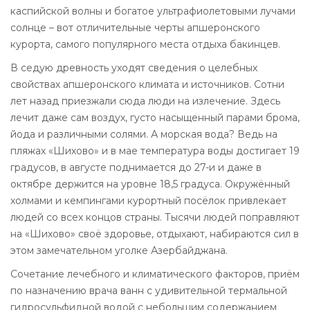
каспийской волны и богатое ультрафиолетовыми лучами
солнце – вот отличительные черты апшеронского
курорта, самого популярного места отдыха бакинцев.
В седую древность уходят сведения о целебных
свойствах апшеронского климата и источников. Сотни
лет назад приезжали сюда люди на излечение. Здесь
лечит даже сам воздух, густо насыщенный парами брома,
йода и различными солями. А морская вода? Ведь на
пляжах «Шихово» и в мае температура воды достигает 19
градусов, в августе поднимается до 27-и и даже в
октябре держится на уровне 18,5 градуса. Окружённый
холмами и кемпингами курортный посёлок привлекает
людей со всех концов страны. Тысячи людей поправляют
на «Шихово» своё здоровье, отдыхают, набираются сил в
этом замечательном уголке Азербайджана.
Сочетание лечебного и климатического факторов, приём
по назначению врача ванн с удивительной термальной
гидросульфидной водой с небольшим содержанием