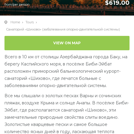
$
619.00
from/per person
Home
Tours
Санаторий «Шихово» (заболевания опорно-двигательной системы)
VIEW ON MAP
Всего в 10 км от столицы Азербайджана города Баку, на
берегу Каспийского моря, в посёлке Биби-Эйбат
расположен приморский бальнеологический курорт-
санаторий «Шихово», где лечатся больные с
заболеваниями опорно-двигательной системы.
Все мы слышали о золотых песках Варны и сочинских
пляжах, воздухе Крыма и солнце Анапы. В посёлке Биби-
Эйбат, где располагается санаторий «Шихово», эти
замечательные природные свойства слиты воедино.
Золотистые кварцевые пески и самое большое
количество ясных дней в году, ласкающая теплота