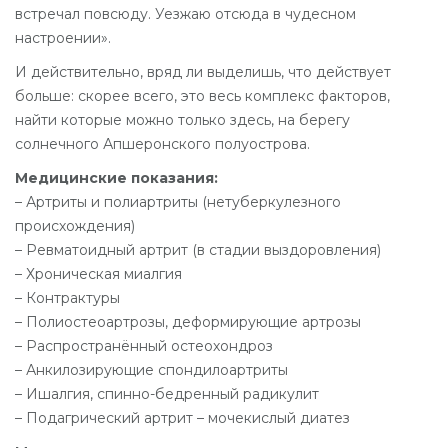
встречал повсюду. Уезжаю отсюда в чудесном
настроении».
И действительно, вряд ли выделишь, что действует
больше: скорее всего, это весь комплекс факторов,
найти которые можно только здесь, на берегу
солнечного Апшеронского полуострова.
Медицинские показания:
– Артриты и полиартриты (нетуберкулезного
происхождения)
– Ревматоидный артрит (в стадии выздоровления)
– Хроническая миалгия
– Контрактуры
– Полиостеоартрозы, деформирующие артрозы
– Распространённый остеохондроз
– Анкилозирующие спондилоартриты
– Ишалгия, спинно-бедренный радикулит
– Подагрический артрит – мочекислый диатез