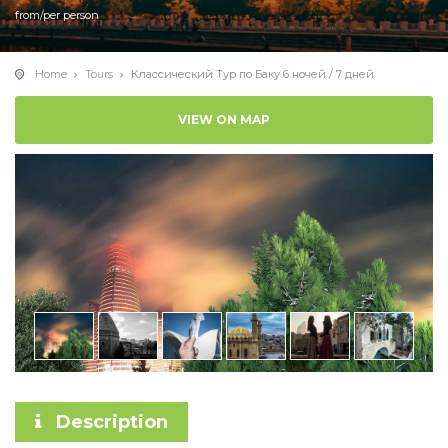
from/per person
Home
Tours
Классический Тур по Баку 6 ночей / 7 дней
VIEW ON MAP
Description