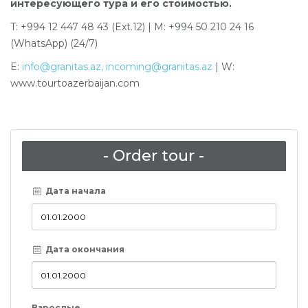
интересующего тура и его стоимостью.
T: +994 12 447 48 43 (Ext.12) | M: +994 50 210 24 16
(WhatsApp) (24/7)
E:
info@granitas.az
,
incoming@granitas.az
| W:
www.tourtoazerbaijan.com
- Order tour -
Дата начала
Дата окончания
Взрослые