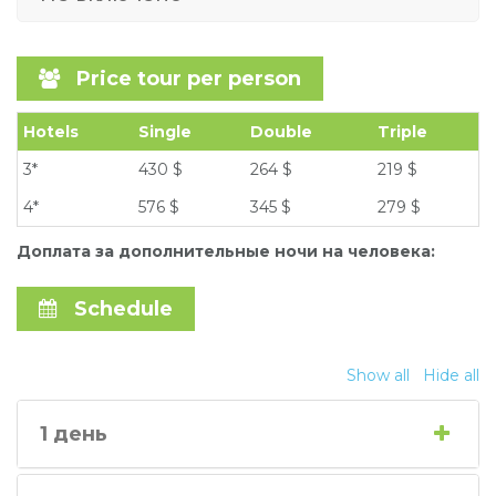
Price tour per person
Hotels
Single
Double
Triple
3*
430 $
264 $
219 $
4*
576 $
345 $
279 $
Доплата за дополнительные ночи на человека:
Schedule
Show all
Hide all
1 день