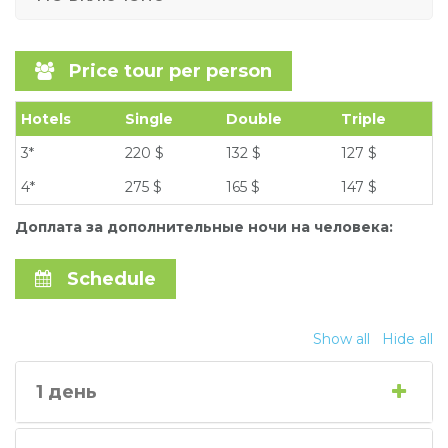
Price tour per person
Hotels
Single
Double
Triple
3*
220 $
132 $
127 $
4*
275 $
165 $
147 $
Доплата за дополнительные ночи на человека:
Schedule
Show all
Hide all
1 день