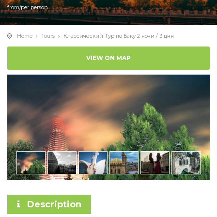
from/per person
Home
Tours
Классический Тур по Баку 2 ночи / 3 дня
VIEW ON MAP
Description