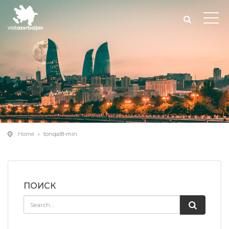
Home
tonqal8-min
ПОИСК