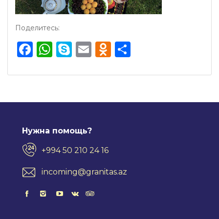
Поделитесь:
Facebook
WhatsApp
Skype
Email
Odnoklassnik
Отправить
Нужна помощь?
+994 50 210 24 16
incoming@granitas.az