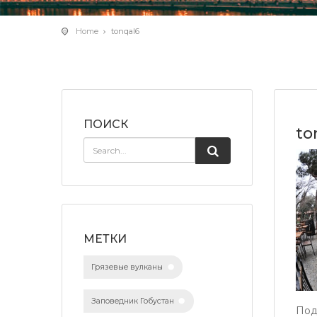
Home
tonqal6
ПОИСК
to
МЕТКИ
Грязевые вулканы
Заповедник Гобустан
Под