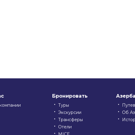
ssniki
ас
Бронировать
Азерб
компании
Туры
Путе
Экскурсии
Об А
Трансферы
Исто
Отели
MICE