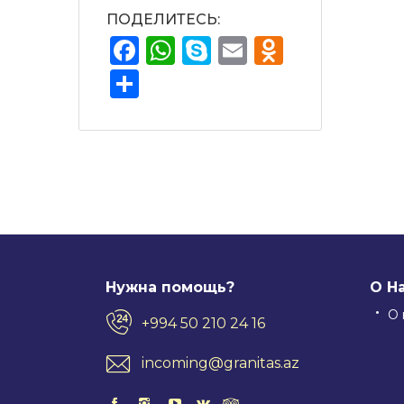
ПОДЕЛИТЕСЬ:
Facebook
WhatsApp
Skype
Email
Odnokla
Отправить
Нужна помощь?
О Н
О 
+994 50 210 24 16
incoming@granitas.az