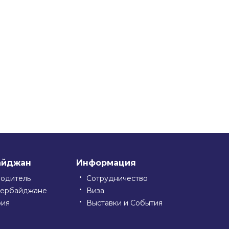
айджан
Информация
водитель
Сотрудничество
зербайджане
Виза
рия
Выставки и События