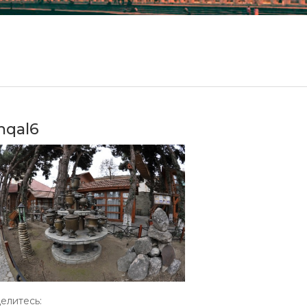
nqal6
елитесь: