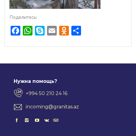
Поделитесь:
Facebook
WhatsApp
Skype
Email
Odnoklassnik
Отправить
Нужна помощь?
+994 50 210 24 16
incoming@granitas.az