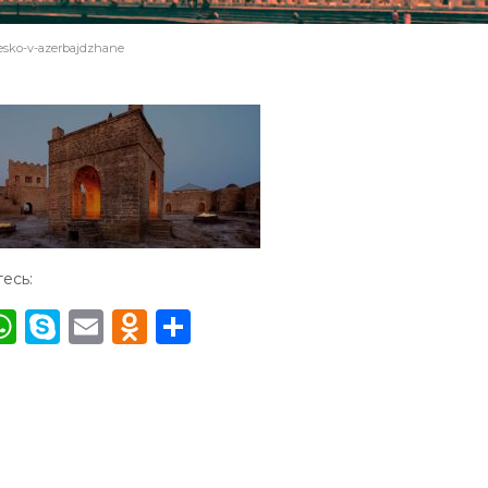
esko-v-azerbajdzhane
есь:
acebook
WhatsApp
Skype
Email
Odnoklassniki
Отправить