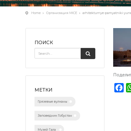
Home
Организация MICE
arhitekturnye-pamyatniki-yun
ПОИСК
Поделит
F
МЕТКИ
Грязевые вулканы
Заповедник Гобустан
Музей Гала