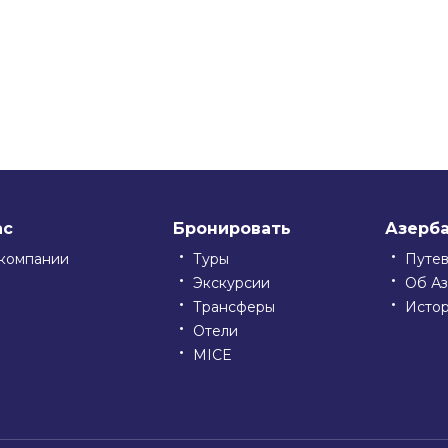
ssniki
ас
Бронировать
Азерб
компании
Туры
Путе
Экскурсии
Об А
Трансферы
Исто
Отели
MICE