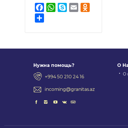
Facebook
WhatsApp
Skype
Email
Odnokla
Отправить
Нужна помощь?
О Н
О 
+994 50 210 24 16
incoming@granitas.az