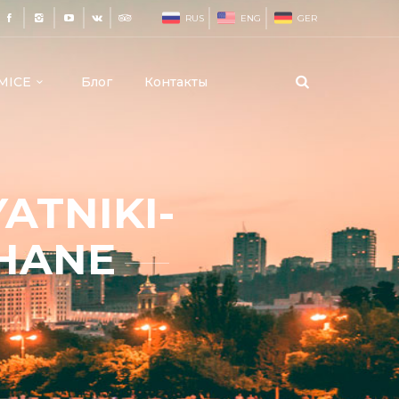
RUS
ENG
GER
MICE
Блог
Контакты
ATNIKI-
HANE