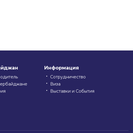
айджан
Информация
водитель
Сотрудничество
зербайджане
Виза
рия
Выставки и События