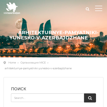
ARHITEKTURNYE-PAMYATNIKI-
YUNESKO-V-AZERBAJDZHANE
Home
Организация MICE
arhitekturnye-pamyatniki-yunesko-v-azerbajdzhane
ПОИСК