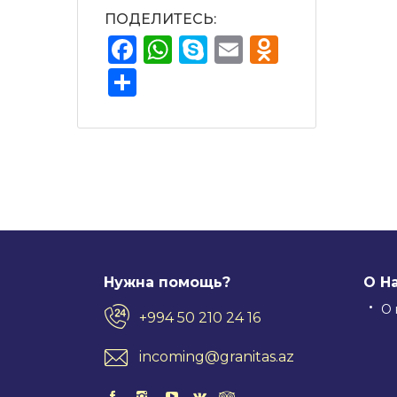
ПОДЕЛИТЕСЬ:
Facebook
WhatsApp
Skype
Email
Odnokla
Отправить
Нужна помощь?
О Н
О 
+994 50 210 24 16
incoming@granitas.az