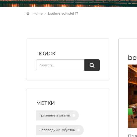
Home
boulevaredhotel 17
ПОИСК
bo
МЕТКИ
Грязевые вулканы
Заповедник Гобустан
Под