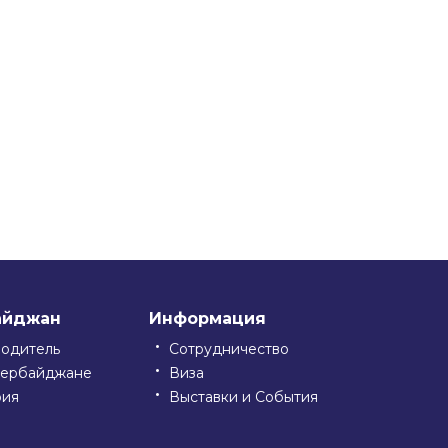
айджан
Информация
водитель
Сотрудничество
зербайджане
Виза
рия
Выставки и События