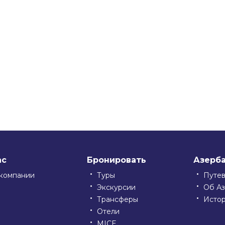
ssniki
ас
Бронировать
Азерб
компании
Туры
Путе
Экскурсии
Об А
Трансферы
Исто
Отели
MICE