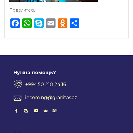
Поделитесь:
Facebook
WhatsApp
Skype
Email
Odnoklassnik
Отправить
Нужна помощь?
+994 50 210 24 16
incoming@granitas.az