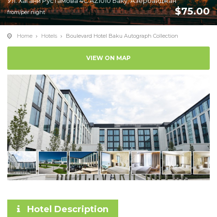
Ул. Хагани Рустамова 4С AZ1010 Баку, Азербайджан
$
75.00
from/per night
Home
Hotels
Boulevard Hotel Baku Autograph Collection
VIEW ON MAP
Hotel Description