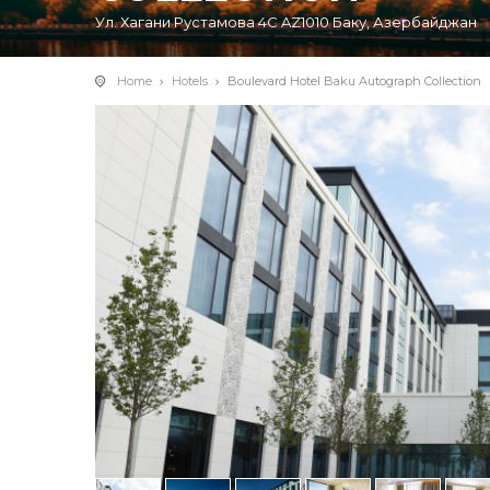
Ул. Хагани Рустамова 4С AZ1010 Баку, Азербайджан
Home
Hotels
Boulevard Hotel Baku Autograph Collection