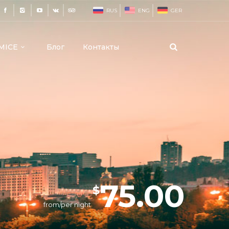
RUS
ENG
GER
MICE
Блог
Контакты
75.00
$
from/per night