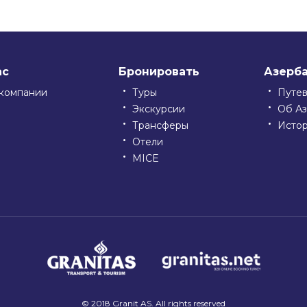
ас
Бронировать
Азерб
компании
Туры
Путе
Экскурсии
Об А
Трансферы
Исто
Отели
MICE
© 2018 Granit AS. All rights reserved