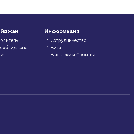
айджан
Информация
водитель
Сотрудничество
зербайджане
Виза
рия
Выставки и События