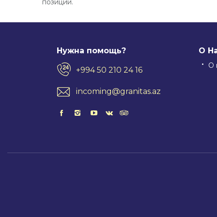
позиций.
Нужна помощь?
О Н
О 
+994 50 210 24 16
incoming@granitas.az