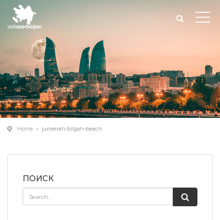
Home
jumeirah-bilgah-beach
ПОИСК