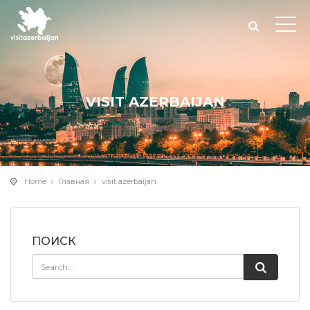
VISIT AZERBAIJAN
Home
Главная
visit azerbaijan
ПОИСК