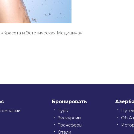
 «Красота и Эстетическая Медицина»
niki
ить
ас
Бронировать
Азерб
компании
Туры
Путе
Экскурсии
Об А
Трансферы
Исто
Отели