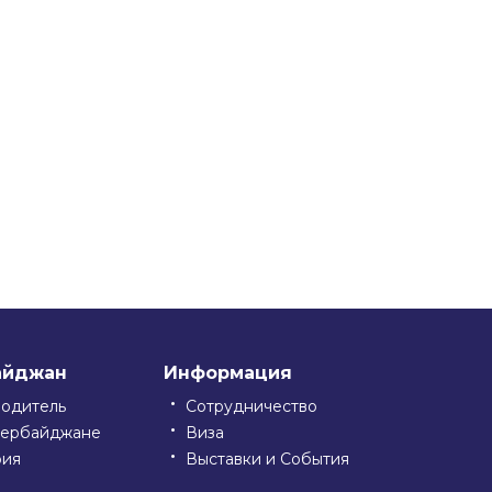
айджан
Информация
водитель
Сотрудничество
зербайджане
Виза
рия
Выставки и События