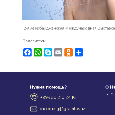
12-я Азербайджанская Международная Выставка
Поделитесь:
Facebook
WhatsApp
Skype
Email
Odnoklass
Отправ
Нужна помощь?
О Н
О 
+994 50 210 24 16
incoming@granitas.az