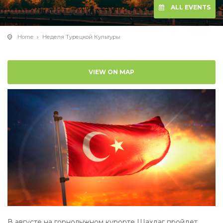
ALL EVENTS
Home
Неделя Турецкой Культуры
VIEW ON MAP
В августе на горнолыжном курорте Шахдаг пройдет