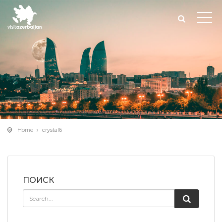
Home
crystal6
ПОИСК