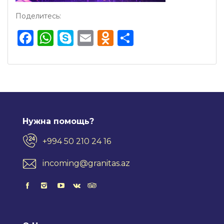
Поделитесь:
Facebook
WhatsApp
Skype
Email
Odnoklassnik
Отправить
Нужна помощь?
+994 50 210 24 16
incoming@granitas.az