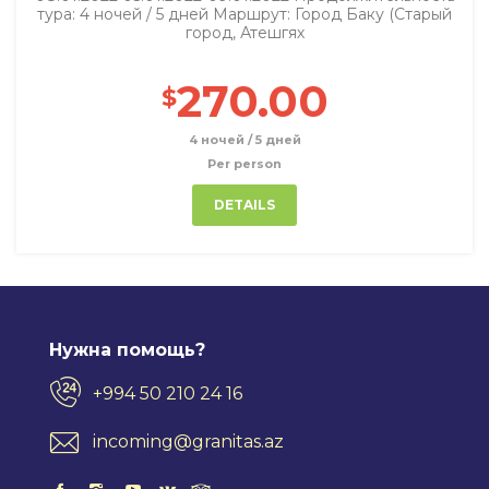
тура: 4 ночей / 5 дней Маршрут: Город Баку (Старый
город, Атешгях
270.00
$
4 ночей / 5 дней
Per person
DETAILS
Нужна помощь?
+994 50 210 24 16
incoming@granitas.az