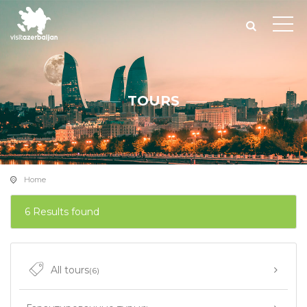
TOURS
Home
6 Results found
All tours
(6)