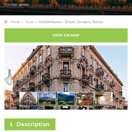
from/per person
Home
Tours
Азербайджан – Вчера, Сегодня, Завтра
VIEW ON MAP
Description