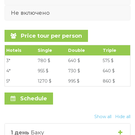
Не включено
Price tour per person
Hotels
Single
Double
Triple
3*
780 $
640 $
575 $
4*
955 $
730 $
640 $
5*
1270 $
995 $
860 $
Schedule
Show all
Hide all
1 день
Баку