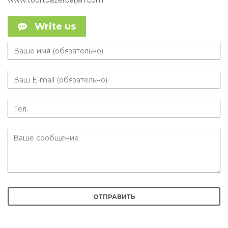
www.tourtoazerbaijan.com
Write us