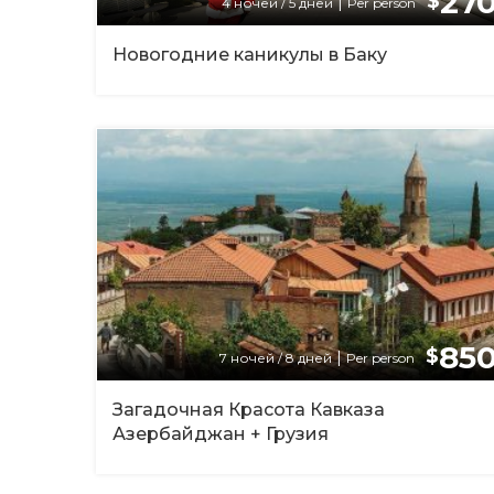
270
$
|
4 ночей / 5 дней
Per person
Новогодние каникулы в Баку
850
$
|
7 ночей / 8 дней
Per person
Загадочная Красота Кавказа
Азербайджан + Грузия