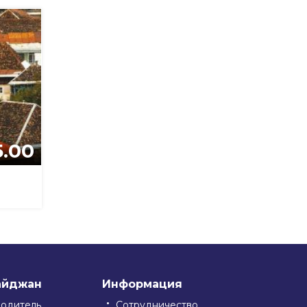
5.00
айджан
Информация
водитель
Сотрудничество