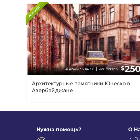
FEATURED
250
$
|
4 ночи / 5 дней
Per person
Архитектурные памятники Юнеско в
Азербайджане
Нужна помощь?
О Н
О 