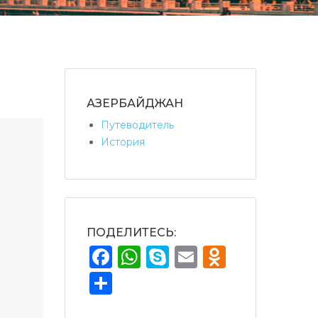
АЗЕРБАЙДЖАН
Путеводитель
История
ПОДЕЛИТЕСЬ:
Facebook
WhatsApp
Skype
Email
Odnokla
Teilen