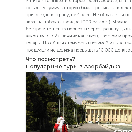
Учтите, что вывезти с территории Азербайджана
только ту сумму, которую была прописана в дек
при въезде в страну, не более. Не облагается п
ввоз 1 кг табака (порядка 1000 сигарет). Можно
беспрепятственно провезти через границу 1,5 л 
алкоголя или 2 л винных напитков, парфюм и про
товары. Но общая стоимость ввозимой и вывозим
продукции не должна превышать 10 000 доллар
Что посмотреть?
Популярные туры в Азербайджан