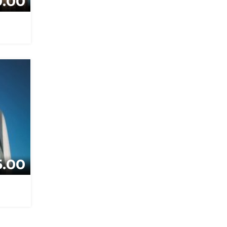
0.00
я
5.00