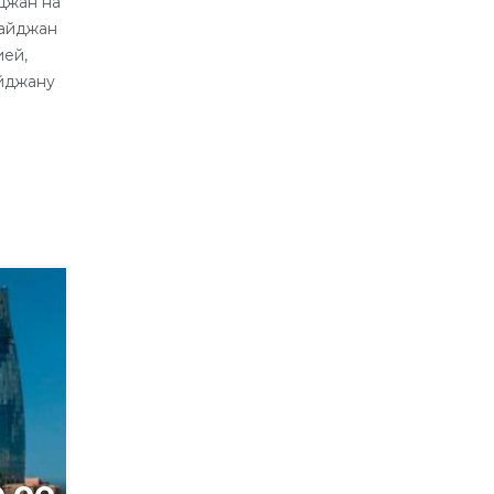
джан на
байджан
ией,
айджану