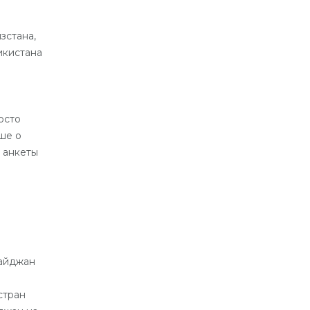
зстана,
икистана
осто
ше о
 анкеты
байджан
стран