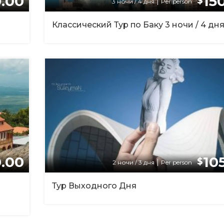
.00
15
$
|
3 ночи / 4 дня
Per person
Классический Тур по Баку 3 ночи / 4 дн
.00
10
$
|
2 ночи / 3 дня
Per person
Тур Выходного Дня