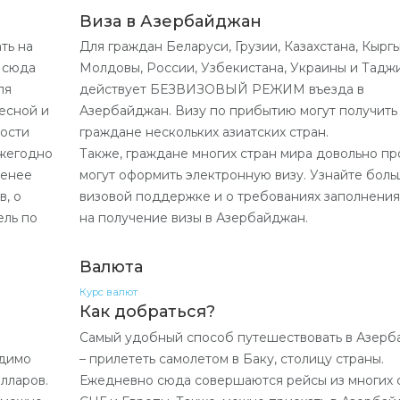
Виза в Азербайджан
ть на
Для граждан Беларуси, Грузии, Казахстана, Кыргы
й сюда
Молдовы, России, Узбекистана, Украины и Тадж
ля
действует БЕЗВИЗОВЫЙ РЕЖИМ въезда в
весной и
Азербайджан. Визу по прибытию могут получить
ности
граждане нескольких азиатских стран.
ежегодно
Также, граждане многих стран мира довольно пр
менее
могут оформить электронную визу. Узнайте боль
в, о
визовой поддержке и о требованиях заполнения
ель по
на получение визы в Азербайджан.
Валюта
Курс валют
Как добраться?
Самый удобный способ путешествовать в Азер
одимо
– прилететь самолетом в Баку, столицу страны.
лларов.
Ежедневно сюда совершаются рейсы из многих 