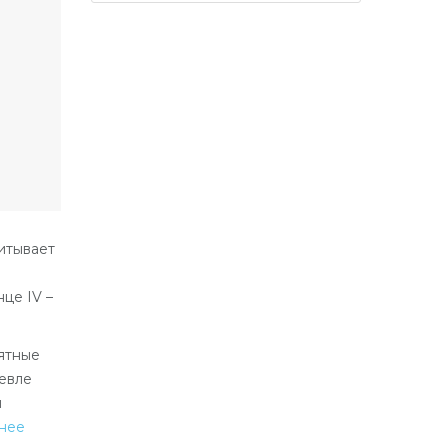
итывает
це IV –
ятные
евле
и
нее