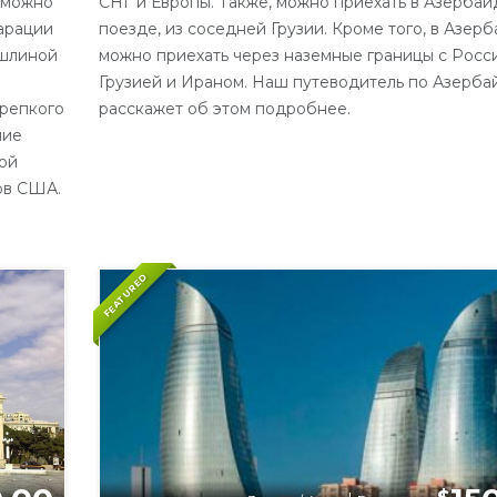
 можно
СНГ и Европы. Также, можно приехать в Азербай
ларации
поезде, из соседней Грузии. Кроме того, в Азер
ошлиной
можно приехать через наземные границы с Росс
Грузией и Ираном. Наш путеводитель по Азерб
крепкого
расскажет об этом подробнее.
чие
ой
ов США.
FEATURED