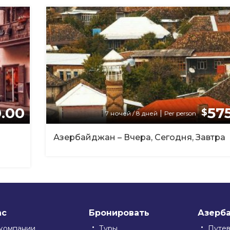
.00
57
$
|
7 ночей / 8 дней
Per person
Азербайджан – Вчера, Сегодня, Завтра
ас
Бронировать
Азерб
компании
Туры
Путе