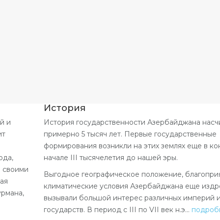
История
й и
История государственности Азербайджана насч
ит
примерно 5 тысяч лет. Первые государственные
формирования возникли на этих землях еще в кон
ода,
начале III тысячелетия до нашей эры.
о своими
Выгодное географическое положение, благопри
рая
климатические условия Азербайджана еще издр
урмана,
вызывали большой интерес различных империй 
государств. В период с III по VII век н.э…
подроб