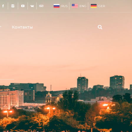
RUS
ENG
GER
г
Контакты