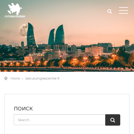
Home
bakukongrescentre 9
ПОИСК