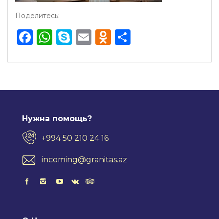
Поделитесь:
Facebook
WhatsApp
Skype
Email
Odnoklassnik
Отправить
Нужна помощь?
+994 50 210 24 16
incoming@granitas.az