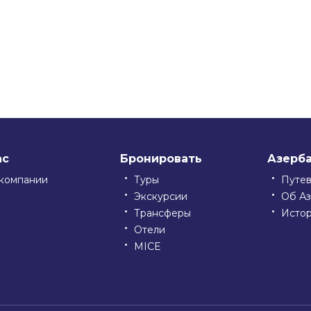
ssniki
ас
Бронировать
Азерб
компании
Туры
Путе
Экскурсии
Об А
Трансферы
Исто
Отели
MICE