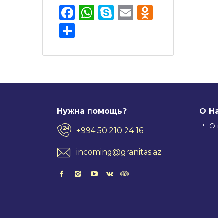
Facebook
WhatsApp
Skype
Email
Odnokla
Отправить
Нужна помощь?
О Н
О 
+994 50 210 24 16
incoming@granitas.az