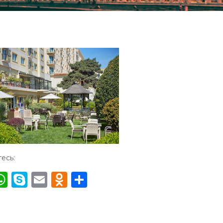
есь:
acebook
WhatsApp
Skype
Email
Odnoklassniki
Отправить