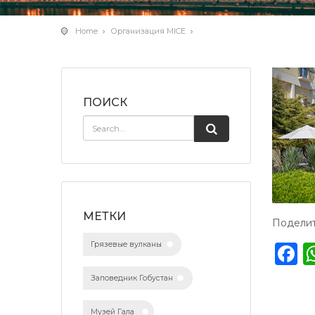
Home
Организация MICE
ПОИСК
МЕТКИ
Поделит
Грязевые вулканы
F
Заповедник Гобустан
Музей Гала