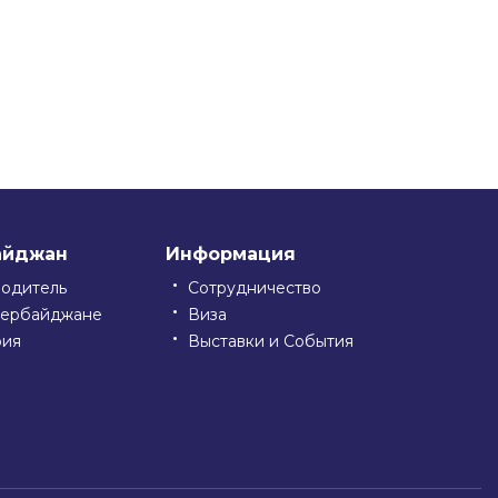
айджан
Информация
водитель
Сотрудничество
зербайджане
Виза
рия
Выставки и События