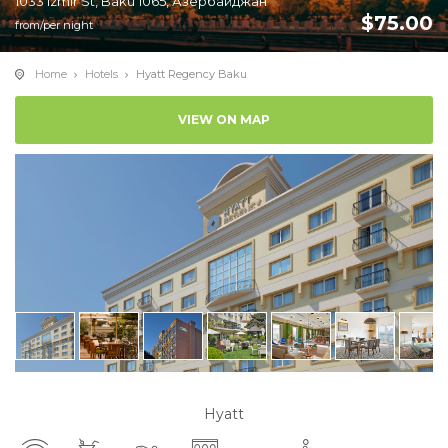
1033 Izmir St, Baku 1065, Азербайджан
$
75.00
from/per night
Home
Hotels
Hyatt Regency Baku
VIEW ON MAP
Hyatt