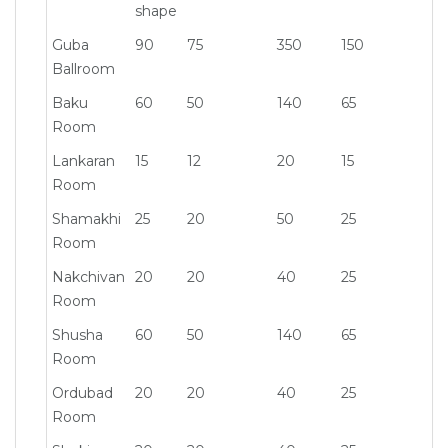
shape
Guba
90
75
350
150
25
Ballroom
Baku
60
50
140
65
10
Room
Lankaran
15
12
20
15
20
Room
Shamakhi
25
20
50
25
40
Room
Nakchivan
20
20
40
25
30
Room
Shusha
60
50
140
65
10
Room
Ordubad
20
20
40
25
30
Room