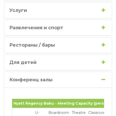
Услуги
Развлечения и спорт
Рестораны / бары
Для детей
Конференц залы
Hyatt Regency Baku ‒ Meeting Capacity (persons)
Hyatt Regency Baku ‒ Meeting Capacity (persons)
U-
Boardroom
Theatre
Classroom
Ba