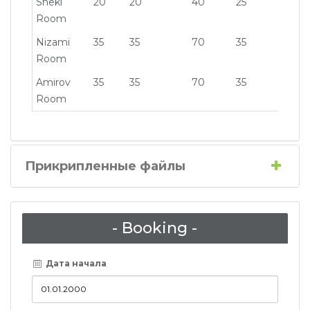
Sheki
20
20
40
25
30
Room
Nizami
35
35
70
35
50
Room
Amirov
35
35
70
35
50
Room
Прикрипленные файлы
- Booking -
Дата начала